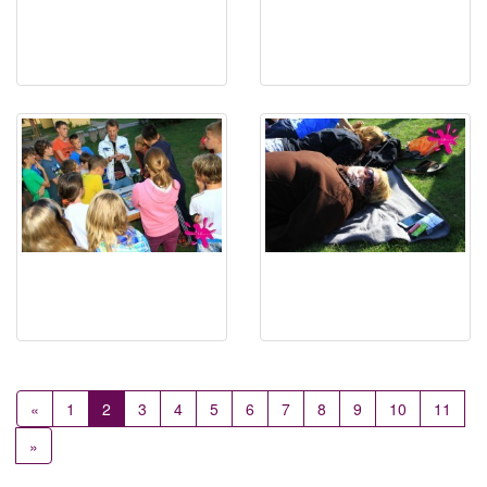
«
1
2
3
4
5
6
7
8
9
10
11
»