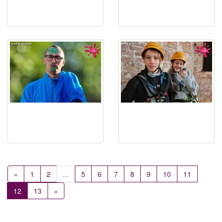
«
1
2
...
5
6
7
8
9
10
11
12
13
»