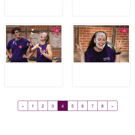
«
1
2
3
4
5
6
7
8
»