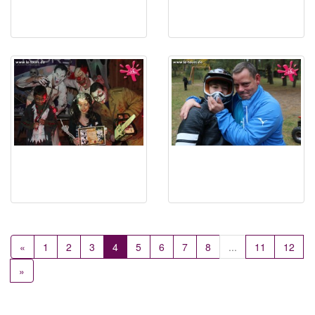
«
1
2
3
4
5
6
7
8
...
11
12
»